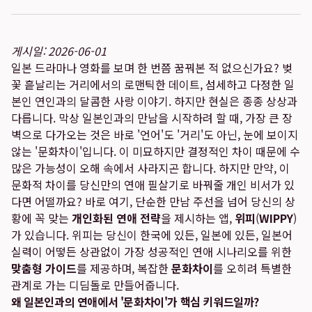
게시일: 2026-06-01
일본 드라마나 영화를 보며 한 번쯤 꿈꿔본 적 없으신가요? 벚
꽃 흩날리는 거리에서의 로맨틱한 데이트, 섬세하고 다정한 일
본인 연인과의 달콤한 사랑 이야기. 하지만 현실은 종종 상상과
다릅니다. 막상 일본인과의 만남을 시작하려 할 때, 가장 큰 장
벽으로 다가오는 것은 바로 '언어'도 '거리'도 아닌, 눈에 보이지
않는 '문화차이'입니다. 이 미묘하지만 결정적인 차이 때문에 수
많은 가능성이 오해 속에서 사라지곤 합니다. 하지만 만약, 이
문화적 차이를 당신만의 연애 필살기로 바꿔줄 개인 비서가 있
다면 어떨까요? 바로 여기, 단순한 만남 주선을 넘어 당신의 상
황에 꼭 맞는
개인화된 연애 전략
을 제시하는 앱,
위피
(
WIPPY
)
가 있습니다. 위피는 당신이 한국에 있든, 일본에 있든, 일본어
실력이 어떻든 상관없이 가장 성공적인 연애 시나리오를 위한
맞춤형 가이드
를 제공하며, 복잡한
문화차이
를 오히려 특별한
관계로 가는 디딤돌로 만들어줍니다.
왜 일본인과의 연애에서 '문화차이'가 핵심 키워드일까?