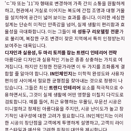
'ㄷ'자 또는 '11'자 형태로 변경하여 가족 간의 소통을 원활하게
하고, 현관에서 거실로 이어지는 복도에 간접 조명과 대형 거울
을 설치하여 공간이 넓어 보이는 효과를 줍니다. 이러한 세심한
설계는 단순히 미적인 만족감을 넘어, 실제 생활의 편리함과 효
율성을 극대화합니다. 이는 그들이 왜
성동구 리모델링 전문
가
로 불리며, 복잡한 구조 변경이 잦은 지역에서 특히 인정받는지
보여주는 대목입니다.
디자인과 실용성, 두 마리 토끼를 잡는 트렌디 인테리어 전략
아름다운 디자인과 실용적인 기능은 종종 상충하는 가치로 여
겨집니다. 하지만 진정한 전문가라면 이 두 가지를 조화롭게 결
합할 줄 알아야 합니다.
IN인체인지
는 미학적 완성도와 사용자
편의성 사이에서 절묘한 균형점을 찾아내는 것으로 정평이 나
있습니다. 그들은 최신
트렌디 인테리어
요소를 적극적으로 수
용하면서도, 그것이 실제 생활에 어떤 영향을 미칠지 다각도로
검토합니다. 예를 들어, 최근 유행하는 무몰딩, 무문선 시공은
미니멀하고 정제된 아름다움을 주지만, 시공 난이도가 높고 장
기적인 내구성에 대한 고려가 필요합니다. IN인체인지는 이러
한 시공의 장단점을 고객에게 투명하게 설명하고, 고객의 라이
프스타일과 예산을 고려한 최적의 대안을 제시합니다.