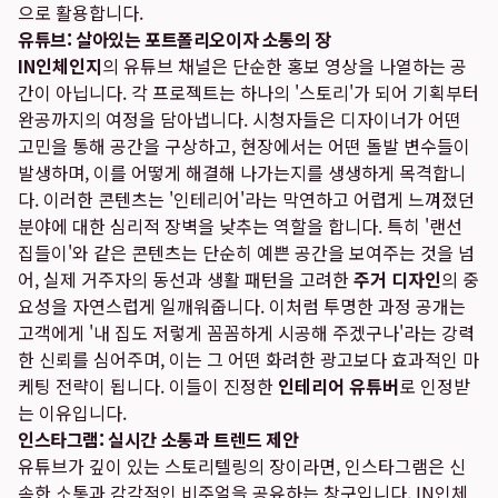
으로 활용합니다.
유튜브: 살아있는 포트폴리오이자 소통의 장
IN인체인지
의 유튜브 채널은 단순한 홍보 영상을 나열하는 공
간이 아닙니다. 각 프로젝트는 하나의 '스토리'가 되어 기획부터
완공까지의 여정을 담아냅니다. 시청자들은 디자이너가 어떤
고민을 통해 공간을 구상하고, 현장에서는 어떤 돌발 변수들이
발생하며, 이를 어떻게 해결해 나가는지를 생생하게 목격합니
다. 이러한 콘텐츠는 '인테리어'라는 막연하고 어렵게 느껴졌던
분야에 대한 심리적 장벽을 낮추는 역할을 합니다. 특히 '랜선
집들이'와 같은 콘텐츠는 단순히 예쁜 공간을 보여주는 것을 넘
어, 실제 거주자의 동선과 생활 패턴을 고려한
주거 디자인
의 중
요성을 자연스럽게 일깨워줍니다. 이처럼 투명한 과정 공개는
고객에게 '내 집도 저렇게 꼼꼼하게 시공해 주겠구나'라는 강력
한 신뢰를 심어주며, 이는 그 어떤 화려한 광고보다 효과적인 마
케팅 전략이 됩니다. 이들이 진정한
인테리어 유튜버
로 인정받
는 이유입니다.
인스타그램: 실시간 소통과 트렌드 제안
유튜브가 깊이 있는 스토리텔링의 장이라면, 인스타그램은 신
속한 소통과 감각적인 비주얼을 공유하는 창구입니다. IN인체