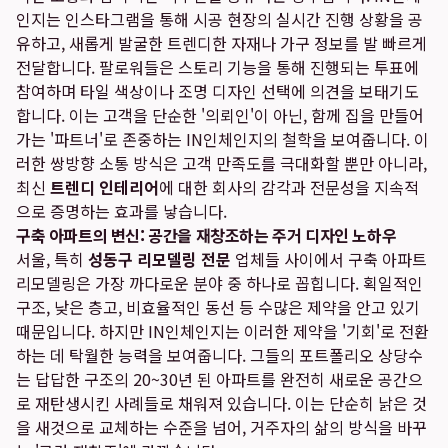
인지는 인스타그램을 통해 시공 현장의 실시간 진행 상황을 공
유하고, 새롭게 발굴한 트렌디한 자재나 가구 정보를 발 빠르게
전달합니다. 팔로워들은 스토리 기능을 통해 진행되는 투표에
참여하며 타일 색상이나 조명 디자인 선택에 의견을 보태기도
합니다. 이는 고객을 단순한 '의뢰인'이 아닌, 함께 집을 만들어
가는 '파트너'로 존중하는 IN인체인지의 철학을 보여줍니다. 이
러한 쌍방향 소통 방식은 고객 만족도를 극대화할 뿐만 아니라,
최신
트렌디 인테리어
에 대한 회사의 감각과 전문성을 지속적
으로 증명하는 효과를 낳습니다.
구축 아파트의 변신: 공간을 재창조하는 주거 디자인 노하우
서울, 특히
성동구 리모델링 전문
업체들 사이에서 구축 아파트
리모델링은 가장 까다로운 분야 중 하나로 꼽힙니다. 획일적인
구조, 낮은 층고, 비효율적인 동선 등 수많은 제약을 안고 있기
때문입니다. 하지만 IN인체인지는 이러한 제약을 '기회'로 전환
하는 데 탁월한 능력을 보여줍니다. 그들의 포트폴리오 상당수
는 답답한 구조의 20~30년 된 아파트를 완전히 새로운 공간으
로 재탄생시킨 사례들로 채워져 있습니다. 이는 단순히 낡은 것
을 새것으로 교체하는 수준을 넘어, 거주자의 삶의 방식을 바꾸