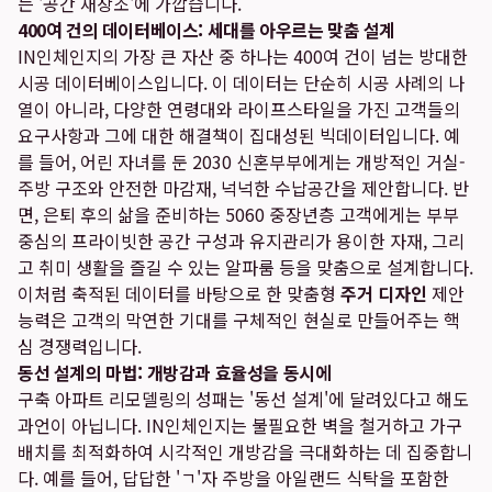
는 '공간 재창조'에 가깝습니다.
400여 건의 데이터베이스: 세대를 아우르는 맞춤 설계
IN인체인지의 가장 큰 자산 중 하나는 400여 건이 넘는 방대한
시공 데이터베이스입니다. 이 데이터는 단순히 시공 사례의 나
열이 아니라, 다양한 연령대와 라이프스타일을 가진 고객들의
요구사항과 그에 대한 해결책이 집대성된 빅데이터입니다. 예
를 들어, 어린 자녀를 둔 2030 신혼부부에게는 개방적인 거실-
주방 구조와 안전한 마감재, 넉넉한 수납공간을 제안합니다. 반
면, 은퇴 후의 삶을 준비하는 5060 중장년층 고객에게는 부부
중심의 프라이빗한 공간 구성과 유지관리가 용이한 자재, 그리
고 취미 생활을 즐길 수 있는 알파룸 등을 맞춤으로 설계합니다.
이처럼 축적된 데이터를 바탕으로 한 맞춤형
주거 디자인
제안
능력은 고객의 막연한 기대를 구체적인 현실로 만들어주는 핵
심 경쟁력입니다.
동선 설계의 마법: 개방감과 효율성을 동시에
구축 아파트 리모델링의 성패는 '동선 설계'에 달려있다고 해도
과언이 아닙니다. IN인체인지는 불필요한 벽을 철거하고 가구
배치를 최적화하여 시각적인 개방감을 극대화하는 데 집중합니
다. 예를 들어, 답답한 'ㄱ'자 주방을 아일랜드 식탁을 포함한