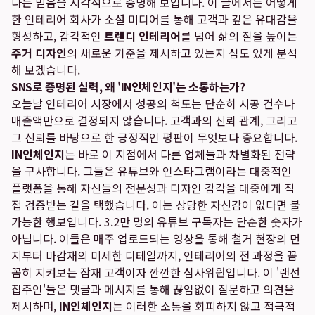
다는 믿음을 시각적으로 증명해 보입니다. 이 글에서는 어떻게
한 인테리어 회사가 소셜 미디어를 통해 고객과 깊은 유대감을
형성하고, 감각적인
트렌디 인테리어
를 넘어 삶의 질을 높이는
주거 디자인
의 새로운 기준을 제시하고 있는지 심도 있게 분석
해 보겠습니다.
SNS로 증명된 실력, 왜 'IN인체인지'는 소통하는가?
오늘날 인테리어 시장에서 성공의 척도는 단순히 시공 건수나
매출액만으로 결정되지 않습니다. 고객과의 신뢰 관계, 그리고
그 신뢰를 바탕으로 한 긍정적인 평판이 무엇보다 중요합니다.
IN인체인지
는 바로 이 지점에서 다른 업체들과 차별화된 전략
을 구사합니다. 그들은 유튜브와 인스타그램이라는 대중적인
플랫폼을 통해 자신들의 전문성과 디자인 감각을 대중에게 직
접 검증받는 길을 택했습니다. 이는 상당한 자신감이 없다면 불
가능한 행보입니다. 3.2만 명의 유튜브 구독자는 단순한 숫자가
아닙니다. 이들은 매주 업로드되는 영상을 통해 철거 현장의 먼
지부터 마감재의 미세한 디테일까지, 인테리어의 전 과정을 꼼
꼼히 지켜보는 잠재 고객이자 깐깐한 심사위원입니다. 이 '랜선
집주인'들은 댓글과 메시지를 통해 끊임없이 질문하고 의견을
제시하며,
IN인체인지
는 이러한 소통을 회피하지 않고 적극적