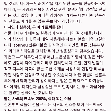
될 것입니다. 이는 단순히 잠을 자기 위한 도구를 선물하는 것이
아니라, 두 사람의 행복한 시간을 위한 '분위기'와 '감성'을 선물
하는 것과 같습니다. 이러한 감성적인 가치는 다른 어떤 실용적
인 선물도 따라올 수 없는 독보적인 장점입니다.
디자인과 실용성, 두 마리 토끼를 잡다
선물이 아무리 예뻐도 실용성이 떨어진다면 결국 애물단지가
되기 십상입니다. 특히 매일 사용해야 하는 이불은 더욱 그렇습
니다.
tounou 신혼이불
은 감각적인 디자인은 물론, 신혼부부
의 라이프스타일을 고려한 뛰어난 실용성까지 갖추었습니다.
가볍고 부드러우면서도 뛰어난 보온성을 자랑하며, 잦은 세탁
에도 변형이 적어 관리가 매우 편리합니다. 또한, 먼지 날림이
적고 피부에 자극이 없는 고급 소재를 사용하여 민감한 피부를
가진 사람도 안심하고 사용할 수 있습니다. 바쁜 맞벌이 신혼부
부에게 세탁과 관리가 용이하다는 점은 큰 매력으로 다가옵니
다. 이처럼 디자인과 실용성을 모두 만족시키는
뚜누 차렵이불
은 현명한 선택이 될 것입니다.
받는 사람의 만족도 200%, 실패 없는 선물
신혼부부 집들이 선물은 주는 사람의 센스를 보여주는 척도이
기도 합니다. 모두가 비슷비슷한 선물을 가져올 때, 침실의 분위