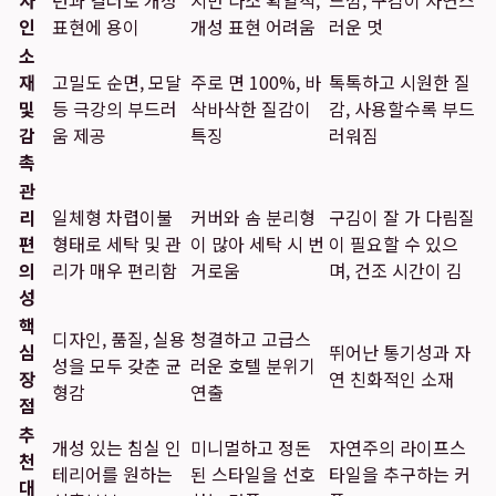
자
턴과 컬러로 개성
지만 다소 획일적,
느낌, 구김이 자연스
인
표현에 용이
개성 표현 어려움
러운 멋
소
재
고밀도 순면, 모달
주로 면 100%, 바
톡톡하고 시원한 질
및
등 극강의 부드러
삭바삭한 질감이
감, 사용할수록 부드
감
움 제공
특징
러워짐
촉
관
리
일체형 차렵이불
커버와 솜 분리형
구김이 잘 가 다림질
편
형태로 세탁 및 관
이 많아 세탁 시 번
이 필요할 수 있으
의
리가 매우 편리함
거로움
며, 건조 시간이 김
성
핵
디자인, 품질, 실용
청결하고 고급스
심
뛰어난 통기성과 자
성을 모두 갖춘 균
러운 호텔 분위기
장
연 친화적인 소재
형감
연출
점
추
개성 있는 침실 인
미니멀하고 정돈
자연주의 라이프스
천
테리어를 원하는
된 스타일을 선호
타일을 추구하는 커
대