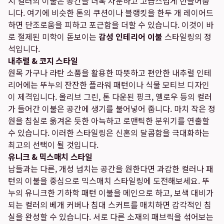
지 컬러의 이불은 공간을 더욱 차분하고 고급스럽게 만들어줍
니다. 여기에 비슷한 톤의 쿠션이나 블랭킷을 한두 개 레이어드
하면 단조로움을 피하고 포근함을 더할 수 있습니다. 이것이 바
로 절제된 미학이 돋보이는
감성 인테리어 이불
스타일링의 정
석입니다.
내추럴 & 코지 스타일
원목 가구나 라탄 소품을 활용한 따뜻하고 편안한 내추럴 인테
리어에는 뚜누의 잔잔한 플라워 패턴이나 식물 모티브 디자인
이 제격입니다. 올리브 그린, 톤 다운된 핑크, 옐로우 등의 컬러
가 들어간 이불은 공간에 생기를 불어넣어 줍니다. 마치 작은 정
원을 침실로 옮겨온 듯한 아늑하고 로맨틱한 분위기를 연출할
수 있습니다. 이러한 스타일링은 신혼의 달콤함을 극대화하는
최고의 선택이 될 것입니다.
유니크 & 믹스매치 스타일
남들과는 다른, 개성 넘치는 공간을 원한다면 과감한 컬러나 패
턴의 이불을 중심으로 믹스매치 스타일링에 도전해보세요. 뚜
누의 유니크한 기하학 패턴 이불을 메인으로 하고, 보색 대비가
되는 컬러의 베개 커버나 침대 스커트를 매치하면 감각적인 침
실을 완성할 수 있습니다. 서로 다른 소재의 패브릭을 섞어보는