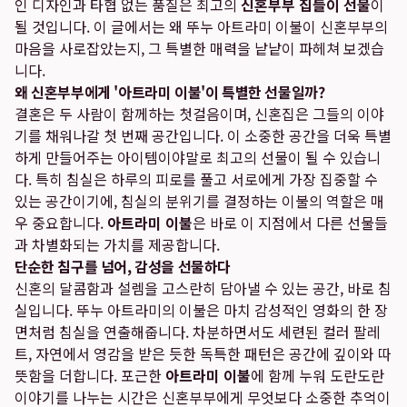
인 디자인과 타협 없는 품질은 최고의
신혼부부 집들이 선물
이
될 것입니다. 이 글에서는 왜 뚜누 아트라미 이불이 신혼부부의
마음을 사로잡았는지, 그 특별한 매력을 낱낱이 파헤쳐 보겠습
니다.
왜 신혼부부에게 '아트라미 이불'이 특별한 선물일까?
결혼은 두 사람이 함께하는 첫걸음이며, 신혼집은 그들의 이야
기를 채워나갈 첫 번째 공간입니다. 이 소중한 공간을 더욱 특별
하게 만들어주는 아이템이야말로 최고의 선물이 될 수 있습니
다. 특히 침실은 하루의 피로를 풀고 서로에게 가장 집중할 수
있는 공간이기에, 침실의 분위기를 결정하는 이불의 역할은 매
우 중요합니다.
아트라미 이불
은 바로 이 지점에서 다른 선물들
과 차별화되는 가치를 제공합니다.
단순한 침구를 넘어, 감성을 선물하다
신혼의 달콤함과 설렘을 고스란히 담아낼 수 있는 공간, 바로 침
실입니다. 뚜누 아트라미의 이불은 마치 감성적인 영화의 한 장
면처럼 침실을 연출해줍니다. 차분하면서도 세련된 컬러 팔레
트, 자연에서 영감을 받은 듯한 독특한 패턴은 공간에 깊이와 따
뜻함을 더합니다. 포근한
아트라미 이불
에 함께 누워 도란도란
이야기를 나누는 시간은 신혼부부에게 무엇보다 소중한 추억이