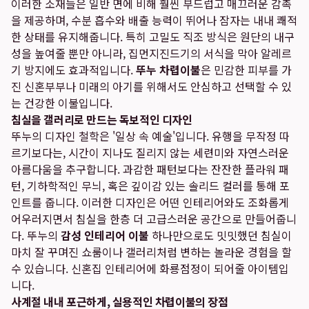
이러한 소재들은 일반 면에 비해 훨씬 부드럽고 매끄러운 감촉
을 제공하며, 수분 흡수와 배출 능력이 뛰어나 잠자는 내내 쾌적
한 상태를 유지해줍니다. 특히 고밀도 직조 방식은 원단의 내구
성을 높여줄 뿐만 아니라, 집먼지진드기의 서식을 막아 알레르
기 방지에도 효과적입니다.
뚜누 차렵이불
은 민감한 피부를 가
진 신혼부부나 미래의 아기를 위해서도 안심하고 선택할 수 있
는 건강한 이불입니다.
침실을 갤러리로 만드는 독보적인 디자인
뚜누의 디자인 철학은 '일상 속 예술'입니다. 유행을 무작정 따
르기보다는, 시간이 지나도 질리지 않는 세련미와 자연스러운
아름다움을 추구합니다. 과감한 패턴보다는 잔잔한 플라워 패
턴, 기하학적인 무늬, 혹은 깊이감 있는 솔리드 컬러를 통해 포
인트를 줍니다. 이러한 디자인은 어떤 인테리어와도 조화롭게
어우러지면서 침실을 한층 더 고급스러운 공간으로 만들어줍니
다. 뚜누의
감성 인테리어 이불
하나만으로도 밋밋했던 침실이
마치 잘 꾸며진 쇼룸이나 갤러리처럼 변하는 놀라운 경험을 할
수 있습니다. 신혼집 인테리어에 화룡점정이 되어줄 아이템입
니다.
사계절 내내 포근하게, 실용적인 차렵이불의 장점