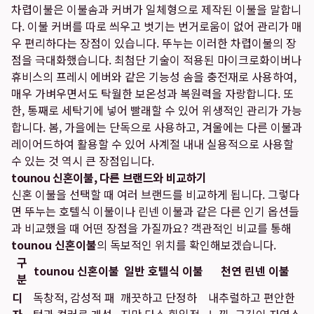
차렵이불은 이불솜과 커버가 일체형으로 제작된 이불을 말합니
다. 이불 커버를 따로 씌우고 벗기는 번거로움이 없어 관리가 매
우 편리하다는 장점이 있습니다. 뚜누는 이러한 차렵이불의 장
점을 극대화했습니다. 최첨단 기술이 적용된 마이크로화이버나
휴비스의 프레시 에버와 같은 기능성 솜을 충전재로 사용하여,
매우 가벼우면서도 탁월한 보온성과 복원력을 자랑합니다. 또
한, 통째로 세탁기에 넣어 빨래할 수 있어 위생적인 관리가 가능
합니다. 봄, 가을에는 단독으로 사용하고, 겨울에는 다른 이불과
레이어드하여 활용할 수 있어 사계절 내내 실용적으로 사용할
수 있는 것 역시 큰 장점입니다.
tounou 신혼이불, 다른 브랜드와 비교하기
신혼 이불을 선택할 때 여러 브랜드를 비교하게 됩니다. 그렇다
면 뚜누는 호텔식 이불이나 린넨 이불과 같은 다른 인기 옵션들
과 비교했을 때 어떤 장점을 가질까요? 객관적인 비교를 통해
tounou 신혼이불
의 독보적인 위치를 확인해보겠습니다.
구
tounou 신혼이불
일반 호텔식 이불
천연 린넨 이불
분
디
독창적, 감성적 패
깨끗하고 단정하
내추럴하고 편안한