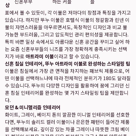
신혼부부
하는 커플
플
상
표에서 볼 수 있듯이, 각 이불은 저마다의 장점과 특징을 가지고
있습니다. 하지만 뚜누 이불은 호텔식 이불의 정갈함과 린넨 이
불의 자연스러움을 아우르면서도, 독창적인 디자인과 비교 불
가능한 부드러움, 그리고 압도적인 관리 편의성을 제공합니다.
특히 바쁜 일상 속에서도 아름다운 신혼 공간을 꾸미고 싶어 하
는 요즘 신혼부부들의 니즈를 가장 정확하게 충족시키는 선택
지가 바로
아트라미 이불
이라고 할 수 있습니다.
신혼 침실 인테리어, 뚜누 아트라미 이불로 완성하는 스타일링 팁
이불은 침실에서 가장 큰 면적을 차지하는 패브릭 제품으로, 어
떤 이불을 선택하느냐에 따라 전체적인 분위기가 180도 달라질
수 있습니다. 뚜누의 다양한 디자인을 활용하여 꿈에 그리던 신
혼 침실 인테리어를 완성하는 몇 가지 스타일링 팁을 제안합니
다.
모던 & 미니멀리즘 인테리어
화이트, 그레이, 베이지 톤의 깔끔한 미니멀 인테리어를 선호한
다면, 뚜누의 솔리드 컬러 이불이나 은은한 패턴이 들어간 제품
을 선택해보세요. 깊이감 있는 차콜 그레이나 따뜻한 크림 베이