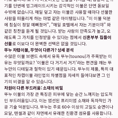
기를 단번에 업그레이드시키는 감각적인 이불은 단연 돋보일
수밖에 없습니다. 매일 덮고 자는 이불은 사용할 때마다 선물한
사람을 떠올리게 하는 마법 같은 아이템입니다. "이 이불 덕분
에 침실이 정말 예뻐졌어", "매일 호텔에서 자는 기분이야" 와
같은 칭찬을 듣게 될 것입니다. 받는 사람의 만족도가 높고, 오
래도록 그 가치를 인정받을 수 있다는 점에서
신혼부부 집들이
선물
로 이보다 더 완벽한 선택은 없을 것입니다.
뚜누 차렵이불, 무엇이 다른가? 상세 분석
수많은 이불 브랜드 속에서 유독 뚜누(tounou)가 주목받는 이
유는 무엇일까요? '이불은 다 거기서 거기'라는 편견을 깨는 뚜
누만의 디테일과 철학이 있기 때문입니다. 뚜누의 제품, 특히 대
표적인 차렵이불 라인업의 차별점을 자세히 들여다보면 그 인
기의 비결을 알 수 있습니다.
차원이 다른 부드러움: 소재의 비밀
뚜누 이불의 가장 큰 특징은 피부에 닿는 순간 느껴지는 압도적
인 부드러움입니다. 이는 엄선된 프리미엄 소재와 독자적인 가
공 기술 덕분입니다. 뚜누는 주로 60수 이상의 고밀도 순면이나
모달, 텐셀과 같이 자연에서 유래한 친환경 섬유를 사용합니다.