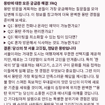
몽탄에 대한 모든 궁금증 해결: FAQ
몽탄 방문을 계획하는 분들이 가장 궁금해하는 질문들을 모아
답변해 드립니다. 이 정보를 참고하여 더욱 완벽한 몽탄 경험을
준비해 보세요.
Q1: 몽탄은 전화나 온라인 예약이 가능한가요?
Q2: 몽탄 주차는 편리한가요?
Q3: 웨이팅을 최소화할 수 있는 팁이 있다면?
Q4: 혼자 방문해서 식사하는 것도 가능한가요?
결론: 당신의 첫 서울 고깃집, 정답은 몽탄입니다
서울이라는 거대한 도시는 여행자에게 무한한 선택지를 제공하
지만, 때로는 그 다양함이 오히려 고민을 안겨줍니다. 특히 '한
국의 맛'을 대표하는 돼지고기, 소고기 구이 문화를 처음 접하는
이들에게 실패 없는 첫 경험은 무엇보다 중요합니다. 그런 의미
에서 몽탄은 가장 확실하고 만족스러운 해답을 제시합니다. 짚
불 향이 스며든 독보적인 우대갈비의 맛은 당신의 미각에 새로
운 기준을 세워줄 것이며, 서울의 심장부에 위치한 완벽한 **몽
탄 위치**는 당신의 소중한 시간과 에너지를 아껴줄 것입니다.
긴 기다림마저 설렘으로 만드는 특별한 분위기와 경험은 덤입
니다. 왜 수많은 사람들이 몽탄을 '인생 고깃집'이라 부르며, 기