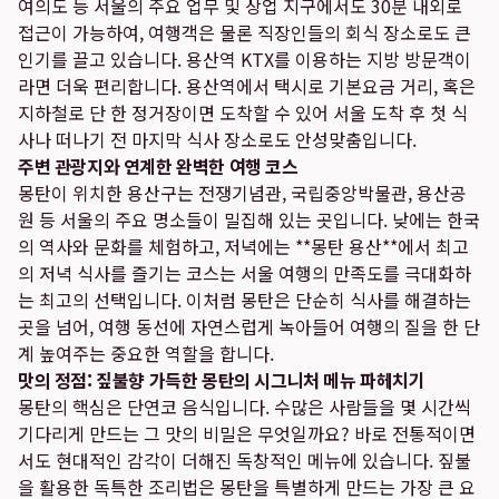
여의도 등 서울의 주요 업무 및 상업 지구에서도 30분 내외로
접근이 가능하여, 여행객은 물론 직장인들의 회식 장소로도 큰
인기를 끌고 있습니다. 용산역 KTX를 이용하는 지방 방문객이
라면 더욱 편리합니다. 용산역에서 택시로 기본요금 거리, 혹은
지하철로 단 한 정거장이면 도착할 수 있어 서울 도착 후 첫 식
사나 떠나기 전 마지막 식사 장소로도 안성맞춤입니다.
주변 관광지와 연계한 완벽한 여행 코스
몽탄이 위치한 용산구는 전쟁기념관, 국립중앙박물관, 용산공
원 등 서울의 주요 명소들이 밀집해 있는 곳입니다. 낮에는 한국
의 역사와 문화를 체험하고, 저녁에는 **몽탄 용산**에서 최고
의 저녁 식사를 즐기는 코스는 서울 여행의 만족도를 극대화하
는 최고의 선택입니다. 이처럼 몽탄은 단순히 식사를 해결하는
곳을 넘어, 여행 동선에 자연스럽게 녹아들어 여행의 질을 한 단
계 높여주는 중요한 역할을 합니다.
맛의 정점: 짚불향 가득한 몽탄의 시그니처 메뉴 파헤치기
몽탄의 핵심은 단연코 음식입니다. 수많은 사람들을 몇 시간씩
기다리게 만드는 그 맛의 비밀은 무엇일까요? 바로 전통적이면
서도 현대적인 감각이 더해진 독창적인 메뉴에 있습니다. 짚불
을 활용한 독특한 조리법은 몽탄을 특별하게 만드는 가장 큰 요