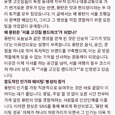
유명 고깃집들이 특정 동네에 치우쳐 있거나 대중교통으로 가
기 번거로운 경우가 있는 반면, 몽탄은 맛과 편의성이라는 두 마
리 토끼를 모두 잡았습니다. 이 글에서는 왜 몽탄이 서울 초행길
의 완벽한 해답인지, 그리고 그 명성을 직접 경험하기 위한 모든
팁을 아낌없이 공개합니다.
왜 몽탄은 '서울 고깃집 랜드마크'가 되었나?
몽탄이 오늘날과 같은 명성을 얻게 된 것은 단순히 '고기가 맛있
다'는 이유만으로는 설명이 부족합니다. 몽탄은 음식, 공간, 경
험을 하나로 엮어 독자적인 브랜드를 구축했으며, 이는 곧 방문
객들에게 잊을 수 없는 기억을 선사하는 원동력이 되었습니다.
이곳은 이제 식사를 하는 공간을 넘어, 서울 여행의 필수 코스이
자 하나의 상징, 즉 **서울 고깃집 랜드마크**로 인정받고 있습
니다.
압도적인 인기와 웨이팅: 명성의 증거
몽탄의 인기를 가장 직관적으로 보여주는 것은 바로 끝없이 이
어지는 대기 줄입니다. 평일, 주말 할 것 없이 오픈 시간 전부터
가게 앞은 몽탄의 맛을 경험하려는 사람들로 인산인해를 이룹
니다. 이러한 현상은 SNS를 통해 빠르게 확산되었고, '몽탄 웨
이팅 성공' 자체가 하나의 자랑거리가 되면서 그 인기는 더욱 치