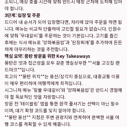
소되니, 예상 호출 시간에 맞춰 반드시 매장 근처에 도착해 있어
야 합니다.
3단계: 입장 및 주문
드디어 내 순서가 되어 입장했다면, 자리에 앉아 주문을 하면 됩
니다. 메뉴는 비교적 단출하여 고민할 필요가 없습니다. 인원수
에 맞춰 '우대갈비'를 주문하는 것이 기본입니다. 고기를 즐긴
후에는 식사 메뉴로 '양파볶음밥'과 '된장찌개'를 추가하여 든든
하게 마무리하는 것을 추천합니다.
핵심 요약: 몽탄 방문을 위한 Key Takeaways
몽탄은 맛과 접근성을 모두 갖춘 명실상부한 **서울 고깃집 랜
드마크**입니다.
최고의 **몽탄 위치**는 용산/삼각지 중심으로, 대중교통 이용
이 매우 편리하여 여행객에게 최적입니다.
시그니처 메뉴 '짚불 우대갈비'와 '양파볶음밥'은 반드시 경험해
야 할 독보적인 맛을 자랑합니다.
방문 전 '테이블링' 앱을 통한 원격 줄서기는 선택이 아닌 필수
이며, 대기 확정 코드를 잊지 말아야 합니다.
**몽탄 용산** 지점은 주변 관광지와 연계하여 완벽한 서울 여
행 코스를 계획할 수 있게 해줍니다.