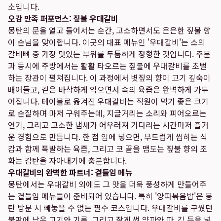
소입니다.
오감 만족 퍼포먼스: 짚불 우대갈비
몽탄의 문을 열고 들어서는 순간, 고소하면서도 은은한 짚불 향
이 손님을 맞이합니다. 이곳의 대표 메뉴인 '우대갈비'는 소의
갈비뼈 중 가장 맛있는 부위를 두툼하게 정형한 것입니다. 주문
과 동시에 주방에서는 활활 타오르는 짚불에 우대갈비를 초벌
하는 장관이 펼쳐집니다. 이 과정에서 볏짚의 향이 고기 깊숙이
배어들고, 겉은 바삭하게 익으면서 속의 육즙은 완벽하게 가두
어집니다. 테이블로 옮겨진 우대갈비는 직원이 먹기 좋은 크기
로 손질하며 마저 구워주는데, 지글거리는 소리와 피어오르는
연기, 그리고 고소한 냄새가 어우러져 기다리는 시간마저 즐거
운 경험으로 만듭니다. 한 점 입에 넣으면, 부드럽게 씹히는 식
감과 함께 폭발하는 육즙, 그리고 코 끝을 맴도는 짚불 향의 조
화는 감탄을 자아내기에 충분합니다.
우대갈비의 완벽한 파트너: 곁들임 메뉴
몽탄에서는 우대갈비 외에도 그 맛을 더욱 풍성하게 만들어주
는 곁들임 메뉴들이 준비되어 있습니다. 특히 '양파볶음밥'은 몽
탄 방문 시 빼놓을 수 없는 필수 코스입니다. 우대갈비를 구웠던
불판에 남은 고기와 기름, 그리고 잘게 썬 양파와 파, 김 등을 넣