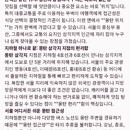
맛집을 선택할 때 맛만큼이나 중요한 요소는 바로 '위치'입니다.
특히 대중교통을 주로 이용하는 뚜벅이 여행객에게 접근성은
식당 선택의 결정적인 기준이 됩니다. 이런 면에서 **몽탄 위치
**는 가히 완벽에 가깝다고 할 수 있습니다. 서울의 중심부 용
산, 그중에서도 교통의 요지인 삼각지역 인근에 자리 잡아 누구
나 쉽게 찾아올 수 있는 장점을 가졌습니다.
지하철 하나로 끝: 몽탄 삼각지 지점의 편리함
몽탄 삼각지
지점은 지하철 4호선과 6호선이 만나는 삼각지역
에서 도보로 단 5분 거리에 위치해 있습니다. 서울의 주요 관광
지인 명동(4호선), 이태원(6호선), 홍대(6호선 환승) 등 어디에
서 출발하든 지하철을 통해 빠르고 편리하게 도착할 수 있습니
다. 복잡한 서울 지리에 익숙하지 않은 외국인 관광객이나 지방
방문객에게 이보다 더 좋은 조건은 없습니다. 캐리어를 끌고 다
니거나 여러 번 환승해야 하는 번거로움 없이, 쾌적하게 맛집 탐
방을 즐길 수 있다는 점이 **몽탄 편리**함의 핵심입니다.
서울 어디서든 쉬운 몽탄 접근성
지하철뿐만 아니라 다양한 버스 노선도 몽탄 주변을 경유하기
때문에 **몽탄 접근성**은 타의 추종을 불허합니다. 강남, 종로,