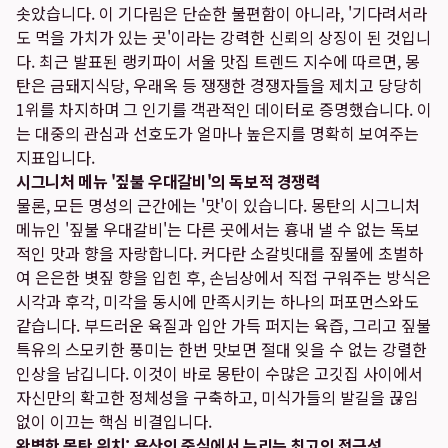
솟았습니다. 이 기다림은 단순한 불편함이 아니라, '기다려서라
도 먹을 가치가 있는 곳'이라는 강력한 신뢰의 상징이 된 것입니
다. 최근 발표된
랭키파이 서울 맛집 트렌드 지수
에 따르면, 몽
탄은 금돼지식당, 우래옥 등 쟁쟁한 경쟁자들을 제치고 당당히
1위를 차지하며 그 인기를 객관적인 데이터로 증명했습니다. 이
는 대중의 관심과 선호도가 얼마나 높은지를 명확히 보여주는
지표입니다.
시그니처 메뉴 '짚불 우대갈비'의 독보적 경쟁력
물론, 모든 명성의 근간에는 '맛'이 있습니다. 몽탄의 시그니처
메뉴인 '짚불 우대갈비'는 다른 곳에서는 흉내 낼 수 없는 독보
적인 맛과 향을 자랑합니다. 커다란 소갈빗대를 짚불에 초벌하
여 은은한 볏짚 향을 입힌 후, 손님상에서 직접 구워주는 방식은
시각과 후각, 미각을 동시에 만족시키는 하나의 퍼포먼스와도
같습니다. 부드러운 육질과 입안 가득 퍼지는 육즙, 그리고 짚불
특유의 스모키한 풍미는 한번 맛보면 절대 잊을 수 없는 강렬한
인상을 남깁니다. 이것이 바로 몽탄이 수많은 고깃집 사이에서
자신만의 확고한 정체성을 구축하고, 미식가들의 발길을 끊임
없이 이끄는 핵심 비결입니다.
완벽한 몽탄 위치: 용산의 중심에서 누리는 최고의 접근성