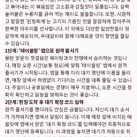
고 볶아내는 이 볶음밥은 고소함과 감칠맛이 일품입니다. 살짝
눌어붙은 누룽지를 긁어 먹는 재미도 쏠쏠합니다. 또한, 시원하
고 칼칼한 '된장찌개'는 고기의 기름진 맛을 깔끔하게 잡아주어
완벽한 마무리를 선사합니다. 이 외에도 다양한 밑반찬들이 정
갈하게 제공되어, 우대갈비와 함께 다채로운 맛의 향연을 즐길
수 있습니다.
1단계: '테이블링' 앱으로 원격 줄서기
몽탄 방문의 첫걸음은 웨이팅과의 전쟁에서 승리하는 것입니
다. 매장 오픈 시간(보통 정오)에 맞춰 '테이블링' 앱에서 원격
줄서기가 시작됩니다. 앱을 통해 미리 대기 명단에 이름을 올리
면, 매장 앞에서 하염없이 기다리는 시간을 대폭 줄일 수 있습니
다. 주말이나 공휴일에는 경쟁이 매우 치열하니, 오픈 시간을 정
확히 확인하고 알람을 맞춰두는 것이 좋습니다.
2단계: 현장 도착 후 대기 확정 코드 입력
원격 줄서기를 했더라도 안심은 금물입니다. 자신의 대기 순서
가 가까워지면 앱에서 알림이 옵니다. 이때 매장 앞에 비치된 태
블릿에 앱에서 받은 '대기 확정 코드'를 입력해야만 최종적으로
대기 명단에 등록됩니다. 이 과정을 놓치면 대기가 자동으로 취