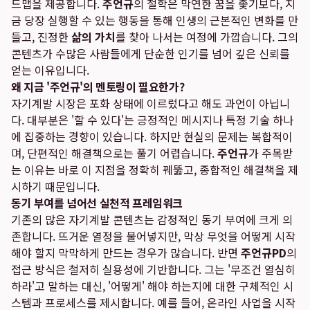
드맵을 제공합니다.
주언규
의 철학은 막연한 꿈을 좇기보다, 지
금 당장 실행할 수 있는 행동을 통해 인생의 근본적인 변화를 만
들고, 진정한
삶의 가치
를 찾아 나서는 여정에 가깝습니다. 그의
콘텐츠가 수많은 사람들에게 단순한 인기를 넘어 깊은 신뢰를
얻는 이유입니다.
왜 지금 '주언규'의 멘토링이 필요한가?
자기계발 시장은 포화 상태에 이르렀다고 해도 과언이 아닙니
다. 대부분은 '할 수 있다'는 긍정적인 메시지나 특정 기술 하나
에 집중하는 경향이 있습니다. 하지만 현실의 문제는 복합적이
며, 단편적인 해결책으로는 풀기 어렵습니다.
주언규
가 주목받
는 이유는 바로 이 지점을 정확히 꿰뚫고, 종합적인 해결책을 제
시하기 때문입니다.
동기 부여를 넘어선 실천적 프레임워크
기존의 많은 자기계발 콘텐츠는 감정적인 동기 부여에 크게 의
존합니다. 뜨거운 열정을 불어넣지만, 막상 무엇을 어떻게 시작
해야 할지 막막하게 만드는 경우가 많습니다. 반면
주언규PD
의
접근 방식은 철저히 실용성에 기반합니다. 그는 '무조건 열심히
하라'고 말하는 대신, '어떻게' 해야 하는지에 대한 구체적인 시
스템과 프로세스를 제시합니다. 예를 들어, 온라인 사업을 시작