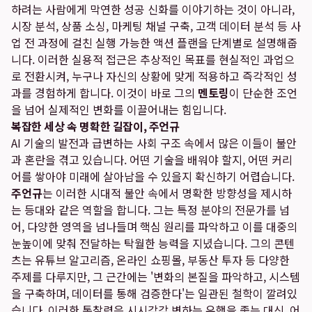
하려는 사람에게 막연한 성공 신화를 이야기하는 것이 아니라,
시장 분석, 상품 소싱, 마케팅 채널 구축, 고객 데이터 분석 등 사
업 전 과정에 걸친 실행 가능한 액션 플랜을 단계별로 설명해줍
니다. 이러한 실용적 접근은 추상적인 목표를 현실적인 과업으
로 전환시켜, 누구나 자신의 상황에 맞게 적용하고 즉각적인 성
과를 경험하게 합니다. 이것이 바로 그의
멘토링
이 단순한 조언
을 넘어 실제적인 변화를 이끌어내는 힘입니다.
복잡한 세상 속 명확한 길잡이, 주언규
AI 기술의 발전과 급변하는 사회 구조 속에서 많은 이들이 불안
과 혼란을 겪고 있습니다. 어떤 기술을 배워야 할지, 어떤 커리
어를 쌓아야 미래에 살아남을 수 있을지 확신하기 어렵습니다.
주언규
는 이러한 시대적 불안 속에서 명확한 방향성을 제시하
는 등대와 같은 역할을 합니다. 그는 특정 분야의 전문가를 넘
어, 다양한 영역을 넘나들며 핵심 원리를 파악하고 이를 대중의
눈높이에 맞춰 전달하는 탁월한 능력을 지녔습니다. 그의 콘텐
츠는 유튜브 알고리즘, 온라인 쇼핑몰, 부동산 투자 등 다양한
주제를 다루지만, 그 근간에는 '변화의 본질을 파악하고, 시스템
을 구축하며, 데이터를 통해 검증한다'는 일관된 철학이 깔려있
습니다. 이러한 통찰력은 시시각각 변하는 유행을 좇는 대신, 어