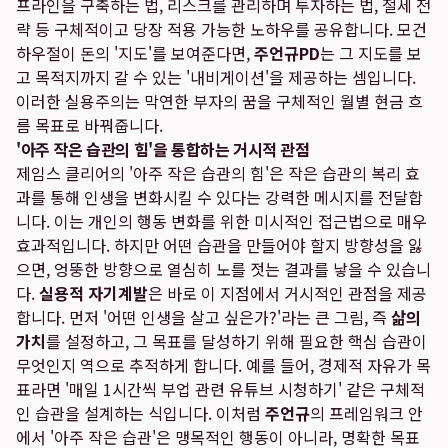
프라인을 구축하는 법, 리스크를 관리하며 투자하는 법, 절세 전
략 등 구체적이고 당장 적용 가능한 노하우를 공유합니다. 모건
하우절이 돈의 '지도'를 보여준다면,
주언규PD
는 그 지도를 보
고 목적지까지 갈 수 있는 '내비게이션'을 제공하는 셈입니다.
이러한 실용주의는 막연한 부자의 꿈을 구체적인 월별 현금 흐
름 목표로 바꿔줍니다.
'아주 작은 습관의 힘'을 통합하는 거시적 관점
제임스 클리어의 '아주 작은 습관의 힘'은 작은 습관의 복리 효
과를 통해 인생을 변화시킬 수 있다는 강력한 메시지를 전달합
니다. 이는 개인의 행동 변화를 위한 미시적인 접근법으로 매우
효과적입니다. 하지만 어떤 습관을 만들어야 할지 방향성을 잃
으면, 엉뚱한 방향으로 열심히 노를 젓는 결과를 낳을 수 있습니
다.
실용적 자기계발
은 바로 이 지점에서 거시적인 관점을 제공
합니다. 먼저 '어떤 인생을 살고 싶은가?'라는 큰 그림, 즉
삶의
가치
를 설정하고, 그 목표를 달성하기 위해 필요한 핵심 습관이
무엇인지 역으로 추적하게 합니다. 예를 들어, 경제적 자유가 목
표라면 '매일 1시간씩 부업 관련 유튜브 시청하기' 같은 구체적
인 습관을 설계하는 식입니다. 이처럼
주언규
의 프레임워크 안
에서 '아주 작은 습관'은 맹목적인 행동이 아니라, 명확한 목표