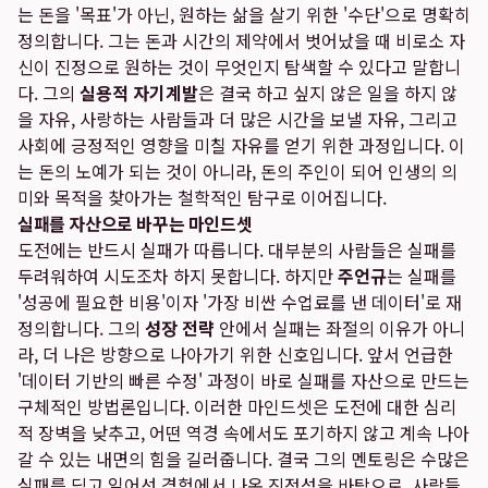
는 돈을 '목표'가 아닌, 원하는 삶을 살기 위한 '수단'으로 명확히
정의합니다. 그는 돈과 시간의 제약에서 벗어났을 때 비로소 자
신이 진정으로 원하는 것이 무엇인지 탐색할 수 있다고 말합니
다. 그의
실용적 자기계발
은 결국 하고 싶지 않은 일을 하지 않
을 자유, 사랑하는 사람들과 더 많은 시간을 보낼 자유, 그리고
사회에 긍정적인 영향을 미칠 자유를 얻기 위한 과정입니다. 이
는 돈의 노예가 되는 것이 아니라, 돈의 주인이 되어 인생의 의
미와 목적을 찾아가는 철학적인 탐구로 이어집니다.
실패를 자산으로 바꾸는 마인드셋
도전에는 반드시 실패가 따릅니다. 대부분의 사람들은 실패를
두려워하여 시도조차 하지 못합니다. 하지만
주언규
는 실패를
'성공에 필요한 비용'이자 '가장 비싼 수업료를 낸 데이터'로 재
정의합니다. 그의
성장 전략
안에서 실패는 좌절의 이유가 아니
라, 더 나은 방향으로 나아가기 위한 신호입니다. 앞서 언급한
'데이터 기반의 빠른 수정' 과정이 바로 실패를 자산으로 만드는
구체적인 방법론입니다. 이러한 마인드셋은 도전에 대한 심리
적 장벽을 낮추고, 어떤 역경 속에서도 포기하지 않고 계속 나아
갈 수 있는 내면의 힘을 길러줍니다. 결국 그의 멘토링은 수많은
실패를 딛고 일어선 경험에서 나온 진정성을 바탕으로, 사람들