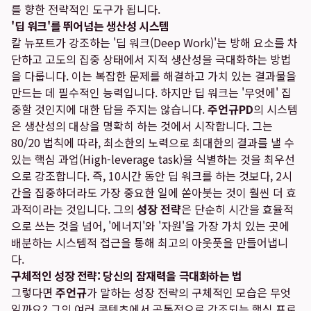
를 향한 전략적인 도구가 됩니다.
'딥 워크'를 뛰어넘는 생산성 시스템
칼 뉴포트가 강조하는 '딥 워크(Deep Work)'는 방해 요소를 차
단하고 고도의 집중 상태에서 지적 생산성을 극대화하는 방법
을 다룹니다. 이는 복잡한 문제를 해결하고 가치 있는 결과물을
만드는 데 필수적인 능력입니다. 하지만 딥 워크는 '무엇에' 집
중할 것인지에 대한 답을 주지는 않습니다.
주언규PD
의 시스템
은 생산성의 대상을 명확히 하는 것에서 시작합니다. 그는
80/20 법칙에 따라, 최소한의 노력으로 최대한의 결과를 낼 수
있는 핵심 과업(High-leverage task)을 식별하는 것을 최우선
으로 강조합니다. 즉, 10시간 동안 딥 워크를 하는 것보다, 2시
간을 집중하더라도 가장 중요한 일에 쏟아붓는 것이 훨씬 더 효
과적이라는 것입니다. 그의
성장 전략
은 단순히 시간을 효율적
으로 쓰는 것을 넘어, '에너지'와 '자원'을 가장 가치 있는 곳에
배분하는 시스템적 접근을 통해 최고의 아웃풋을 만들어냅니
다.
구체적인 성장 전략: 당신의 잠재력을 극대화하는 법
그렇다면
주언규
가 말하는 성장 전략의 구체적인 모습은 무엇
일까요? 그의 여러 콘텐츠에서 공통적으로 강조되는 핵심 프로