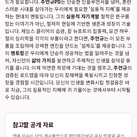
드가 필요합니다.
주언규PD
는 단순한 인플루언서를 넘어, 혼란
스러운 시대를 살아가는 우리에게 필요한 '실용적 지혜'를 제공
하는 현대의 멘토입니다. 그의
실용적 자기계발
철학은 뜬구름
잡는 이야기가 아닌, 철저히 현실에 기반한 생존과 성장의 기술
입니다. 제임스 클리어의 습관, 칼 뉴포트의 집중력, 모건 하우
절의 심리학을 각각의 부품이라고 한다면,
주언규
는 이 모든 부
품을 조립하여 강력한 엔진을 만드는 '설계도'를 제공합니다. 그
의
멘토링
은 우리에게 단순히 성공하는 법을 알려주는 것을 넘
어, 자신만의
삶의 가치
를 발견하고 주체적인 인생을 살아갈 용
기를 줍니다. 이제 막연한 희망에 기대는 것을 멈추고,
주언규
의
검증된 로드맵을 따라 당신의 잠재력을 폭발시키고 진정한 성
장을 경험할 시간입니다. 당신의 인생을 변화시킬 첫걸음은 바
로 지금, 그의 실용적인 지혜에 귀 기울이는 것에서부터 시작될
수 있습니다.
참고할 공개 자료
연예 이슈는 단일 게시물만으로 판단하기보다 공식 발표와 공신