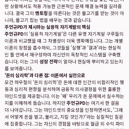
떤 상황에서도 적용 가능한 근본적인 문제 해결 능력을 길러줍
니다. 결국 그의
멘토링
을 따른다는 것은 물고기를 받는 것이 아
니라, 물고기 잡는 법을 배우는 것과 같습니다.
주언규PD가 제시하는 실용적 자기계발의 핵심
주언규PD
의 '실용적 자기계발'은 다른 유명 자기계발 구루들의
이론과 비교했을 때 그 차별성이 더욱 명확해집니다. 그는 개별
이론의 장점을 흡수하되, 그것들을 '실행'과 '결과'라는 현실적
인 틀 안에서 재구성하여 자신만의 독창적인 시스템을 구축했
습니다. 이는 그의
성장 전략
이 얼마나 현실에 뿌리박고 있는지
를 보여줍니다.
'돈의 심리학'과 다른 점: 이론에서 실전으로
모건 하우절의 '돈의 심리학'은 돈에 대한 인간의 비합리적인 행
동과 심리적 편향을 분석하며 금융적 의사결정을 위한 훌륭한
마인드셋을 제공합니다. 이는 '왜' 우리가 돈 문제에서 실수하는
지를 이해하게 돕습니다. 하지만
주언규PD
는 여기서 한 걸음
더 나아갑니다. 그는 마인드셋의 중요성을 인정하면서도, '그래
서 어떻게 돈을 벌고, 불리고, 지킬 것인가?'라는 실질적인 질문
에 집중합니다. 그는 자신의 경험을 바탕으로 월급 외 수익 파이