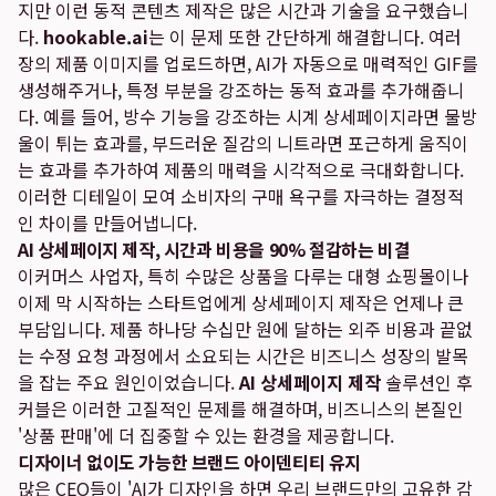
지만 이런 동적 콘텐츠 제작은 많은 시간과 기술을 요구했습니
다.
hookable.ai
는 이 문제 또한 간단하게 해결합니다. 여러
장의 제품 이미지를 업로드하면, AI가 자동으로 매력적인 GIF를
생성해주거나, 특정 부분을 강조하는 동적 효과를 추가해줍니
다. 예를 들어, 방수 기능을 강조하는 시계 상세페이지라면 물방
울이 튀는 효과를, 부드러운 질감의 니트라면 포근하게 움직이
는 효과를 추가하여 제품의 매력을 시각적으로 극대화합니다.
이러한 디테일이 모여 소비자의 구매 욕구를 자극하는 결정적
인 차이를 만들어냅니다.
AI 상세페이지 제작, 시간과 비용을 90% 절감하는 비결
이커머스 사업자, 특히 수많은 상품을 다루는 대형 쇼핑몰이나
이제 막 시작하는 스타트업에게 상세페이지 제작은 언제나 큰
부담입니다. 제품 하나당 수십만 원에 달하는 외주 비용과 끝없
는 수정 요청 과정에서 소요되는 시간은 비즈니스 성장의 발목
을 잡는 주요 원인이었습니다.
AI 상세페이지 제작
솔루션인 후
커블은 이러한 고질적인 문제를 해결하며, 비즈니스의 본질인
'상품 판매'에 더 집중할 수 있는 환경을 제공합니다.
디자이너 없이도 가능한 브랜드 아이덴티티 유지
많은 CEO들이 'AI가 디자인을 하면 우리 브랜드만의 고유한 감