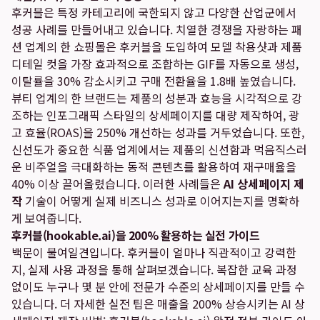
후커블은 특정 카테고리에 국한되지 않고 다양한 산업군에서
성공 사례를 만들어내고 있습니다. 치열한 경쟁을 자랑하는 패
션 업계의 한 쇼핑몰은 후커블을 도입하여 모델 착용샷과 제품
디테일 컷을 가장 효과적으로 조합하는 GIF를 자동으로 생성,
이탈률을 30% 감소시키고 구매 전환율을 1.8배 높였습니다.
뷰티 업계의 한 브랜드는 제품의 성분과 효능을 시각적으로 강
조하는 인포그래픽 스타일의 상세페이지를 대량 제작하여, 광
고 효율(ROAS)을 250% 개선하는 성과를 거두었습니다. 또한,
신선도가 중요한 식품 업계에서는 제품의 신선함과 먹음직스러
운 비주얼을 극대화하는 동적 콘텐츠를 활용하여 재구매율을
40% 이상 끌어올렸습니다. 이러한 사례들은
AI 상세페이지 제
작
기술이 어떻게 실제 비즈니스 성과로 이어지는지를 명확하
게 보여줍니다.
후커블(hookable.ai)을 200% 활용하는 실전 가이드
백문이 불여일견입니다. 후커블이 얼마나 직관적이고 강력한
지, 실제 사용 과정을 통해 살펴보겠습니다. 복잡한 교육 과정
없이도 누구나 몇 분 안에 전문가 수준의 상세페이지를 만들 수
있습니다. 더 자세한 실전 팁은
매출을 200% 상승시키는 AI 상