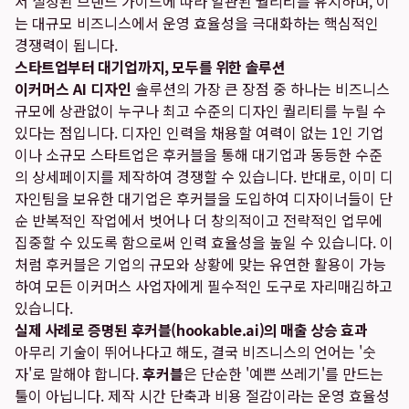
서 설정된 브랜드 가이드에 따라 일관된 퀄리티를 유지하며, 이
는 대규모 비즈니스에서 운영 효율성을 극대화하는 핵심적인
경쟁력이 됩니다.
스타트업부터 대기업까지, 모두를 위한 솔루션
이커머스 AI 디자인
솔루션의 가장 큰 장점 중 하나는 비즈니스
규모에 상관없이 누구나 최고 수준의 디자인 퀄리티를 누릴 수
있다는 점입니다. 디자인 인력을 채용할 여력이 없는 1인 기업
이나 소규모 스타트업은 후커블을 통해 대기업과 동등한 수준
의 상세페이지를 제작하여 경쟁할 수 있습니다. 반대로, 이미 디
자인팀을 보유한 대기업은 후커블을 도입하여 디자이너들이 단
순 반복적인 작업에서 벗어나 더 창의적이고 전략적인 업무에
집중할 수 있도록 함으로써 인력 효율성을 높일 수 있습니다. 이
처럼 후커블은 기업의 규모와 상황에 맞는 유연한 활용이 가능
하여 모든 이커머스 사업자에게 필수적인 도구로 자리매김하고
있습니다.
실제 사례로 증명된 후커블(hookable.ai)의 매출 상승 효과
아무리 기술이 뛰어나다고 해도, 결국 비즈니스의 언어는 '숫
자'로 말해야 합니다.
후커블
은 단순한 '예쁜 쓰레기'를 만드는
툴이 아닙니다. 제작 시간 단축과 비용 절감이라는 운영 효율성