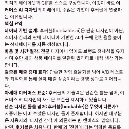
최적의 레이아웃과 GIF를 스스로 구성합니다. 이것이 바로
이
커머스 AI 디자인
의 미래이며, 수많은 기업이 후커블에 열광하
는 이유입니다.
핵심 요약
데이터 기반 설계:
후커블(hookable.ai)은 단순 디자인이 아닌,
소비자 심리와 판매 데이터에 기반한 AI가 구매 전환율을 높이
는 상세페이지를 자동 생성합니다.
비용 및 시간 절감:
전문 디자이너 없이도 브랜드 정체성을 유지
하며 수만 개의 상품 페이지를 일관된 퀄리티로 대량 생산 가능
합니다.
검증된 매출 증대 효과:
단순한 작업 효율화를 넘어 A/B 테스트
와 최적화를 통해 실제 매출 상승이라는 경영 성과로 이어집니
다.
차세대 이커머스 표준:
후커블의 기술력은 단순한 툴을 넘어, 이
커머스 AI 디자인의 새로운 표준을 제시하고 있습니다.
단순 디자인 툴을 넘어: 후커블(hookable)은 무엇이 다른가?
시중에는 이미 수많은 디자인 툴이 존재합니다. 하지만 대부분
은 사용자의 '디자인 감각'에 의존하는 빈 캔버스와 같습니다.
반면,
후커블
은 처음부터 '판매'와 '전환'이라는 명확한 목표를