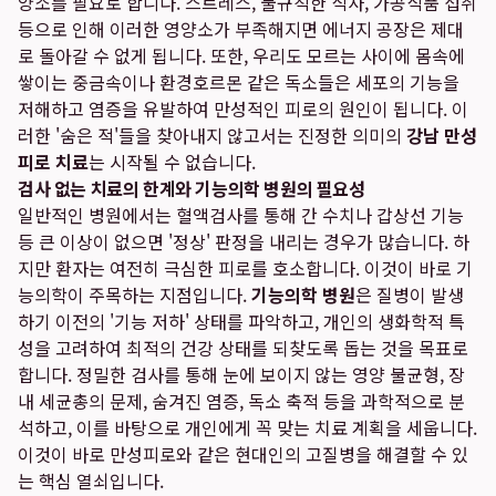
양소를 필요로 합니다. 스트레스, 불규칙한 식사, 가공식품 섭취
등으로 인해 이러한 영양소가 부족해지면 에너지 공장은 제대
로 돌아갈 수 없게 됩니다. 또한, 우리도 모르는 사이에 몸속에
쌓이는 중금속이나 환경호르몬 같은 독소들은 세포의 기능을
저해하고 염증을 유발하여 만성적인 피로의 원인이 됩니다. 이
러한 '숨은 적'들을 찾아내지 않고서는 진정한 의미의
강남 만성
피로 치료
는 시작될 수 없습니다.
검사 없는 치료의 한계와 기능의학 병원의 필요성
일반적인 병원에서는 혈액검사를 통해 간 수치나 갑상선 기능
등 큰 이상이 없으면 '정상' 판정을 내리는 경우가 많습니다. 하
지만 환자는 여전히 극심한 피로를 호소합니다. 이것이 바로 기
능의학이 주목하는 지점입니다.
기능의학 병원
은 질병이 발생
하기 이전의 '기능 저하' 상태를 파악하고, 개인의 생화학적 특
성을 고려하여 최적의 건강 상태를 되찾도록 돕는 것을 목표로
합니다. 정밀한 검사를 통해 눈에 보이지 않는 영양 불균형, 장
내 세균총의 문제, 숨겨진 염증, 독소 축적 등을 과학적으로 분
석하고, 이를 바탕으로 개인에게 꼭 맞는 치료 계획을 세웁니다.
이것이 바로 만성피로와 같은 현대인의 고질병을 해결할 수 있
는 핵심 열쇠입니다.