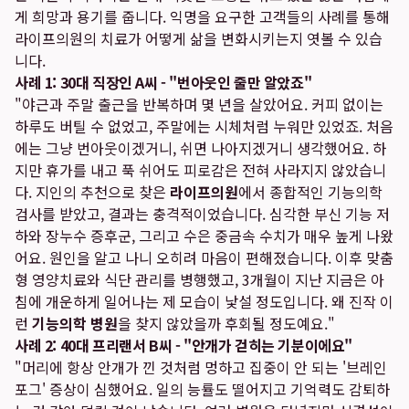
게 희망과 용기를 줍니다. 익명을 요구한 고객들의 사례를 통해
라이프의원의 치료가 어떻게 삶을 변화시키는지 엿볼 수 있습
니다.
사례 1: 30대 직장인 A씨 - "번아웃인 줄만 알았죠"
"야근과 주말 출근을 반복하며 몇 년을 살았어요. 커피 없이는
하루도 버틸 수 없었고, 주말에는 시체처럼 누워만 있었죠. 처음
에는 그냥 번아웃이겠거니, 쉬면 나아지겠거니 생각했어요. 하
지만 휴가를 내고 푹 쉬어도 피로감은 전혀 사라지지 않았습니
다. 지인의 추천으로 찾은
라이프의원
에서 종합적인 기능의학
검사를 받았고, 결과는 충격적이었습니다. 심각한 부신 기능 저
하와 장누수 증후군, 그리고 수은 중금속 수치가 매우 높게 나왔
어요. 원인을 알고 나니 오히려 마음이 편해졌습니다. 이후 맞춤
형 영양치료와 식단 관리를 병행했고, 3개월이 지난 지금은 아
침에 개운하게 일어나는 제 모습이 낯설 정도입니다. 왜 진작 이
런
기능의학 병원
을 찾지 않았을까 후회될 정도예요."
사례 2: 40대 프리랜서 B씨 - "안개가 걷히는 기분이에요"
"머리에 항상 안개가 낀 것처럼 멍하고 집중이 안 되는 '브레인
포그' 증상이 심했어요. 일의 능률도 떨어지고 기억력도 감퇴하