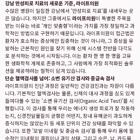
강남 만성피로 치료의 새로운 기준, 라이프의원
수많은 병원이 밀집한 강남에서 '만성피로 치료'를 내세우는 곳
은 많습니다. 하지만 그중에서도
라이프의원
이 특별한 주목을
받는 이유는 바로 '개인 맞춤형'이라는 가치를 가장 정밀하고 과
학적인 방법으로 구현하기 때문입니다. 라이프의원의 접근법은
환자가 호소하는 증상에만 집중하는 것이 아니라, 그 증상을 유
발하는 근본적인 원인을 찾기 위해 신체 시스템 전반을 다각도
로 분석하는 것에서 시작됩니다. 이는 환자 한 명 한 명을 고유
한 생화학적 개체로 존중하고, 그 사람에게 가장 최적화된 솔루
션을 제공하려는 철학이 담겨 있습니다.
단순 혈액검사를 넘어: 소변 유기산 검사와 중금속 검사
라이프의원의 진단 과정은 일반적인 건강검진과는 차원이 다릅
니다. 기본적인 혈액검사는 물론, 신체의 대사 과정을 심도 있게
들여다볼 수 있는 '소변 유기산 검사(Organic Acid Test)'를 시
행합니다. 이 검사를 통해 우리는 에너지 생성 회로가 잘 작동하
는지, 신경전달물질의 균형은 어떤지, 장내 유해균이 과도하게
증식하지는 않았는지 등 세포 단위의 건강 상태를 파악할 수 있
습니다. 또한 '모발 미네랄 및 중금속 검사'를 통해 우리 몸에 필
수적인 미네랄의 결핍이나 과잉 상태, 그리고 수은, 납, 카드뮴