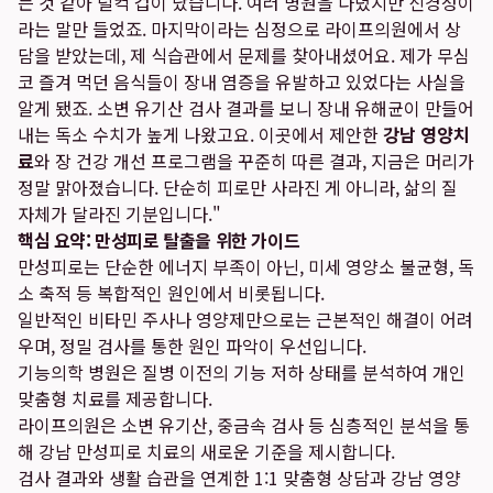
는 것 같아 덜컥 겁이 났습니다. 여러 병원을 다녔지만 신경성이
라는 말만 들었죠. 마지막이라는 심정으로 라이프의원에서 상
담을 받았는데, 제 식습관에서 문제를 찾아내셨어요. 제가 무심
코 즐겨 먹던 음식들이 장내 염증을 유발하고 있었다는 사실을
알게 됐죠. 소변 유기산 검사 결과를 보니 장내 유해균이 만들어
내는 독소 수치가 높게 나왔고요. 이곳에서 제안한
강남 영양치
료
와 장 건강 개선 프로그램을 꾸준히 따른 결과, 지금은 머리가
정말 맑아졌습니다. 단순히 피로만 사라진 게 아니라, 삶의 질
자체가 달라진 기분입니다."
핵심 요약: 만성피로 탈출을 위한 가이드
만성피로는 단순한 에너지 부족이 아닌, 미세 영양소 불균형, 독
소 축적 등 복합적인 원인에서 비롯됩니다.
일반적인 비타민 주사나 영양제만으로는 근본적인 해결이 어려
우며, 정밀 검사를 통한 원인 파악이 우선입니다.
기능의학 병원은 질병 이전의 기능 저하 상태를 분석하여 개인
맞춤형 치료를 제공합니다.
라이프의원은 소변 유기산, 중금속 검사 등 심층적인 분석을 통
해 강남 만성피로 치료의 새로운 기준을 제시합니다.
검사 결과와 생활 습관을 연계한 1:1 맞춤형 상담과 강남 영양