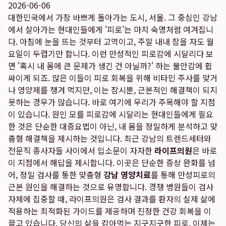
2026-06-06
대한민국에서 가장 바쁘게 돌아가는 도시, 서울. 그 중심인 강남
에서 살아가는 현대인들에게 '피로'는 마치 숙명처럼 여겨집니
다. 아침에 눈을 뜨는 것부터 고역이고, 주말 내내 잠을 자도 월
요일이 두렵기만 합니다. 이런 만성적인 피로감에 시달리다 보
면 '혹시 내 몸에 큰 문제가 생긴 건 아닐까?' 하는 불안감에 휩
싸이게 되죠. 많은 이들이 피로 회복을 위해 비타민 주사를 맞거
나 영양제를 챙겨 먹지만, 이는 잠시뿐, 근본적인 해결책이 되지
못하는 경우가 많습니다. 바로 여기에 우리가 주목해야 할 지점
이 있습니다. 원인 모를 피로감에 시달리는 현대인들에게 필요
한 것은 단순한 대증요법이 아닌, 내 몸을 정밀하게 분석하고 맞
춤형 해결책을 제시하는 것입니다. 최근 강남의 트렌드세터와
전문직 종사자들 사이에서 입소문이 자자한
라이프의원
은 바로
이 지점에서 해답을 제시합니다. 이곳은 단순한 증상 완화를 넘
어, 정밀 검사를 통한 맞춤형
강남 영양치료
를 통해 만성피로의
근본 원인을 해결하는 것으로 유명합니다. 경쟁 병원들이 검사
자체에 집중할 때, 라이프의원은 검사 결과를 환자의 실제 삶에
적용하는 최적화된 가이드를 제공하며 진정한 건강 회복을 이
끌고 있습니다. 당신의 삶을 갉아먹는 지긋지긋한 피로, 이제는