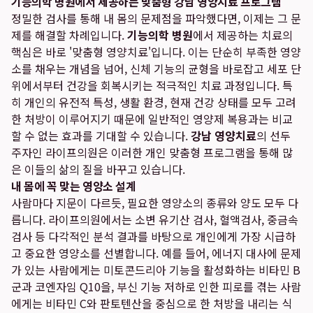
기능의학 병원에서 제공하는 맞춤형 강남 영양치료 프로그램
정밀한 검사를 통해 내 몸의 문제점을 파악했다면, 이제는 그 문
제를 해결할 차례입니다.
기능의학 병원
에서 제공하는 치료의
핵심은 바로 '맞춤형 영양치료'입니다. 이는 단순히 부족한 영양
소를 채우는 개념을 넘어, 신체 기능의 균형을 바로잡고 세포 단
위에서부터 건강을 회복시키는 적극적인 치료 과정입니다. 특
히 개인의 유전적 특성, 생활 환경, 현재 건강 상태를 모두 고려
한 처방이 이루어지기 때문에 일반적인 영양제 복용과는 비교
할 수 없는 효과를 기대할 수 있습니다.
강남 영양치료
의 선두
주자인 라이프의원은 이러한 개인 맞춤형 프로그램을 통해 많
은 이들의 삶의 질을 바꾸고 있습니다.
내 몸에 꼭 맞는 영양소 설계
사람마다 지문이 다르듯, 필요한 영양소의 종류와 양도 모두 다
릅니다. 라이프의원에서는 소변 유기산 검사, 혈액검사, 중금속
검사 등 다각적인 분석 결과를 바탕으로 개인에게 가장 시급하
고 중요한 영양소를 선별합니다. 예를 들어, 에너지 대사에 문제
가 있는 사람에게는 미토콘드리아 기능을 활성화하는 비타민 B
군과 코엔자임 Q10을, 부신 기능 저하로 인한 피로를 겪는 사람
에게는 비타민 C와 판토텐산을 중심으로 한 처방을 내리는 식