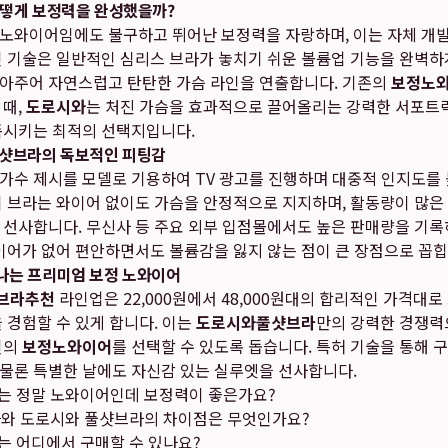
어떻게 보정력을 완성했을까?
 노와이어임에도 불구하고 뛰어난 보정력을 자랑하며, 이는 자체 개발
인 기술은 일반적인 심리스 브라가 놓치기 쉬운 볼륨업 기능을 완벽하
아주어 자연스럽고 탄탄한 가슴 라인을 연출합니다. 기존의
보정노
 때,
도로시와
는 처진 가슴을 효과적으로 끌어올리는 강력한 서포트
족시키는 최적의 선택지입니다.
풀샷브라의 독보적인 피팅감
 가수 제시를 모델로 기용하여 TV 광고를 진행하며 대중적 인지도를 
이 브라는 와이어 없이도 가슴을 안정적으로 지지하며, 활동량이 많
 선사합니다. 무신사 등 주요 외부 입점몰에서도 높은 판매량을 기록
와이어가 없어 편안하면서도 볼륨감을 잃지 않는 점이 큰 장점으로 꼽힙
나는 프리미엄 보정 노와이어
브라추천
라인업은 22,000원에서 48,000원대의 합리적인 가격대
 경험할 수 있게 합니다. 이는
도로시와풀샷브라
만의 강력한 경쟁력
질의
보정노와이어
를 선택할 수 있도록 돕습니다. 특허 기술을 통해 
물론 특별한 날에도 자신감 있는 실루엣을 선사합니다.
는 정말 노와이어인데 보정력이 좋은가요?
라와 도로시와 풀샷브라의 차이점은 무엇인가요?
 어디에서 구매할 수 있나요?